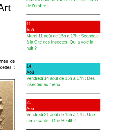
Art
de l’ombre !
11
Aoû
Mardi 11 août de 15h à 17h : Scandale
à la Cité des Insectes, Qui a volé la
nuit ?
année de
14
cettes :
Aoû
Vendredi 14 août de 15h à 17h : Des
insectes au menu
21
Aoû
Vendredi 21 août de 15h à 17h : Une
seule santé - One Health !