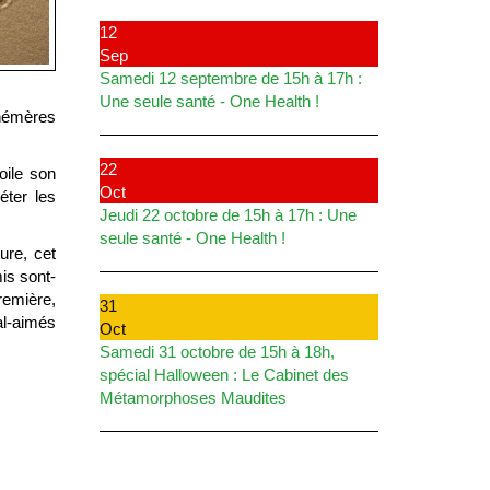
12
Sep
Samedi 12 septembre de 15h à 17h :
Une seule santé - One Health !
phémères
22
oile son
Oct
éter les
Jeudi 22 octobre de 15h à 17h : Une
seule santé - One Health !
ture, cet
mis sont-
remière,
31
al-aimés
Oct
Samedi 31 octobre de 15h à 18h,
spécial Halloween : Le Cabinet des
Métamorphoses Maudites