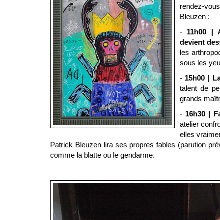
rendez-vou
Bleuzen :
-
11h00 | 
devient des
les arthrop
sous les yeu
-
15h00 | L
talent de pe
grands maître
-
16h30 | Fa
atelier confr
elles vraime
Patrick Bleuzen lira ses propres fables (parution pr
comme la blatte ou le gendarme.