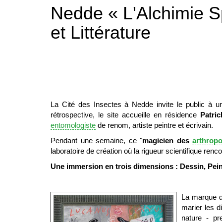
Nedde « L'Alchimie Sp
et Littérature
La Cité des Insectes à Nedde invite le public à
rétrospective, le site accueille en résidence
Patri
entomologiste
de renom, artiste peintre et écrivain.
Pendant une semaine, ce "
magicien des
arthrop
laboratoire de création où la rigueur scientifique renco
Une immersion en trois dimensions : Dessin, Pein
La marque de
marier les d
nature - pr