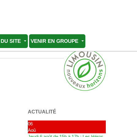
 DU SITE
VENIR EN GROUPE
ACTUALITÉ
06
Aoû
Jeudi 6 août de 15h à 17h : Les Héros