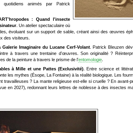
s quotidiens animés par Patrick
ART’hropodes : Quand l'insecte
sinateur
. Un atelier spectaculaire où
odes, évoluant sur un support de sable, créant ainsi des œuvres é
x des visiteurs.
a Galerie Imaginaire du Lucane Cerf-Volant
. Patrick Bleuzen dév
intre à travers une trentaine d'œuvres. Son originalité ? Réinterpr
s de la peinture à travers le prisme de l'
entomologie
.
bles à Mille et une Pattes (Exclusivité)
. Entre science et littéra
onte les mythes (Ésope, La Fontaine) à la réalité biologique. Les four
nt travailleuses ? La mante religieuse est-elle si cruelle ? En avant-p
évue en 2027), redonnant leurs lettres de noblesse à des insectes m