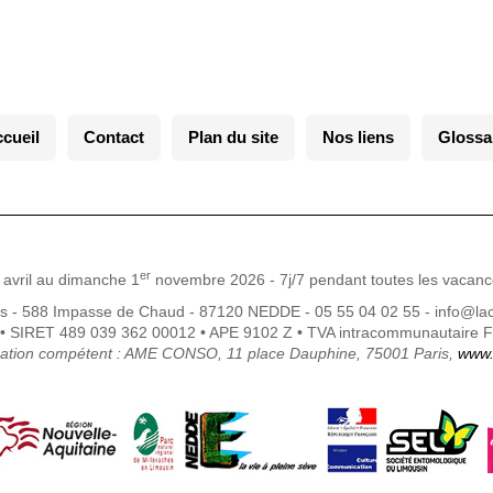
cueil
Contact
Plan du site
Nos liens
Glossa
er
avril au dimanche 1
novembre 2026 - 7j/7 pendant toutes les vacanc
es - 588 Impasse de Chaud - 87120 NEDDE - 05 55 04 02 55 - info@la
 SIRET 489 039 362 00012 • APE 9102 Z • TVA intracommunautaire 
ation compétent : AME CONSO, 11 place Dauphine, 75001 Paris,
www.