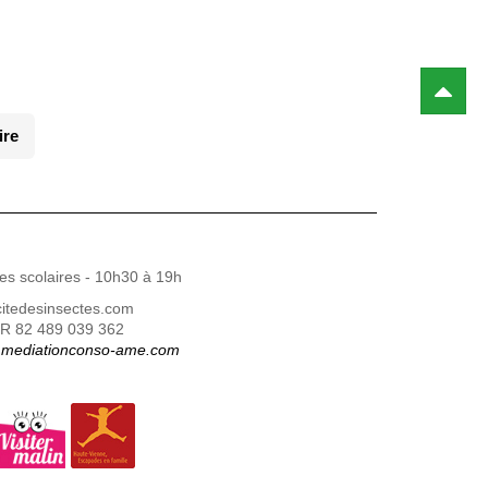
ire
es scolaires - 10h30 à 19h
citedesinsectes.com
FR 82 489 039 362
mediationconso-ame.com