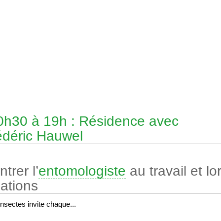
0h30 à 19h : Résidence avec
édéric Hauwel
trer l’
entomologiste
au travail et lo
ations
Insectes invite chaque...