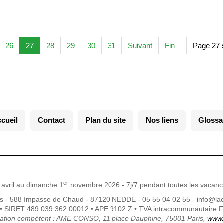
26
27
28
29
30
31
Suivant
Fin
Page 27 
cueil
Contact
Plan du site
Nos liens
Glossa
er
avril au dimanche 1
novembre 2026 - 7j/7 pendant toutes les vacanc
es - 588 Impasse de Chaud - 87120 NEDDE - 05 55 04 02 55 - info@la
 SIRET 489 039 362 00012 • APE 9102 Z • TVA intracommunautaire 
ation compétent : AME CONSO, 11 place Dauphine, 75001 Paris,
www.