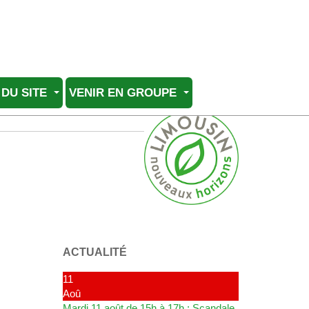
 DU SITE
VENIR EN GROUPE
ACTUALITÉ
11
Aoû
Mardi 11 août de 15h à 17h : Scandale