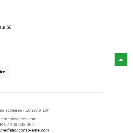
sur 56
ire
es scolaires - 10h30 à 19h
citedesinsectes.com
FR 82 489 039 362
mediationconso-ame.com