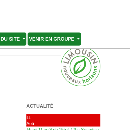
 DU SITE
VENIR EN GROUPE
ACTUALITÉ
11
Aoû
Mardi 11 août de 15h à 17h : Scandale