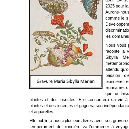
2025 pour la
Aurons-nou
comme le su
Développe
discriminati
les domaines
Nous vous p
raconte la v
Sibylla M
métamorpho
attendu qu’o
passion d’
pionnière 
Suriname, c
qui ne lais
plantes et des insectes. Elle consacrera sa vie à l
plantes et des insectes et gagnera son indépendance
et aquarelles.
Elle publiera aussi plusieurs livres avec ses gravures
tempérament de pionnière va l’emmener à voyager