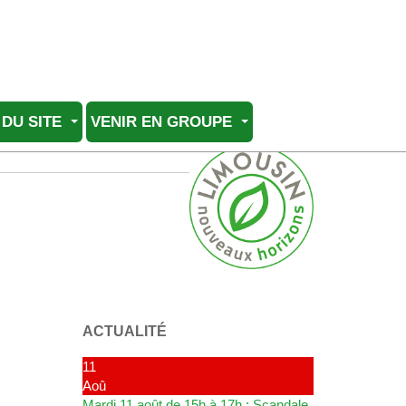
 DU SITE
VENIR EN GROUPE
ACTUALITÉ
11
Aoû
Mardi 11 août de 15h à 17h : Scandale