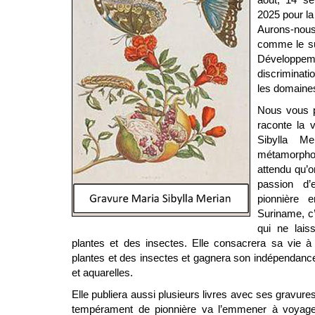
2025 pour la
Aurons-nou
comme le su
Développe
discriminati
les domaines
Nous vous p
raconte la v
Sibylla M
métamorpho
attendu qu’o
passion d’
pionnière 
Suriname, c
qui ne lais
plantes et des insectes. Elle consacrera sa vie à l
plantes et des insectes et gagnera son indépendance
et aquarelles.
Elle publiera aussi plusieurs livres avec ses gravures
tempérament de pionnière va l’emmener à voyager