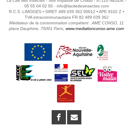
La Cité des Insectes - 588 Impasse de Chaud - 87120 NEDDE -
05 55 04 02 55 - info@lacitedesinsectes.com
R.C.S. LIMOGES • SIRET 489 039 362 00012 • APE 9102 Z •
TVA intracommunautaire FR 82 489 039 362
Médiateur de la consommation compétent : AME CONSO, 11
place Dauphine, 75001 Paris,
www.mediationconso-ame.com