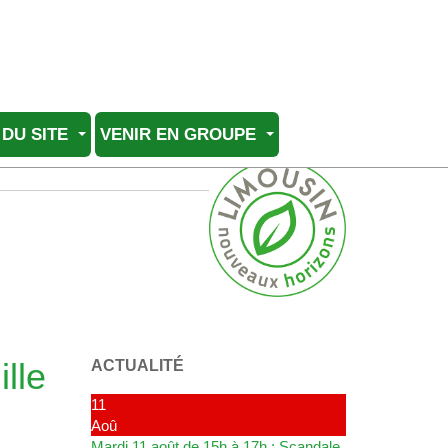
 DU SITE
VENIR EN GROUPE
lle
ACTUALITÉ
11
Aoû
Mardi 11 août de 15h à 17h : Scandale