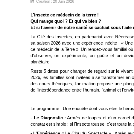
Création : 20 Juin 2026
L’insecte ce médecin de la terre !
Qui mange quoi ? Et qui va bien ?
Et si l’avenir de notre santé se cachait sous l’ail
La Cité des Insectes, en partenariat avec Récréas
sa saison 2026 avec une expérience inédite : « Une S
ce médecin de la Terre ». Un rendez-vous familial où
d'observer, on expérimente, on goûte et on devie
planétaire.
Reste 5 dates pour changer de regard sur le vivant
2026, les familles sont invitées à se transformer en 
des cours théoriques, l'animation propose une plon
de l'interdépendance entre l'humain, l'animal et l'env
Le programme : Une enquête dont vous êtes le héro
-
Le Diagnostic
: Armés de loupes et d'un carnet de 
constat est simple : si l'insecte tousse, c'est toute la 
-
L’Expérience
« Le Clou du Spectacle » : Après avoi