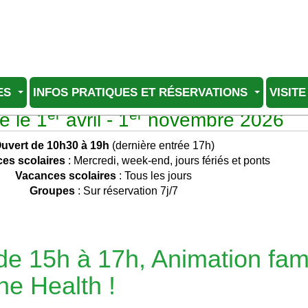
ES
INFOS PRATIQUES ET RÉSERVATIONS
VISITE
er
er
e le 1
avril - 1
novembre 2026
uvert de 10h30 à 19h
(dernière entrée 17h)
es scolaires
: Mercredi, week-end, jours fériés et ponts
Vacances scolaires
: Tous les jours
Groupes
: Sur réservation 7j/7
e 15h à 17h, Animation fami
ne Health !