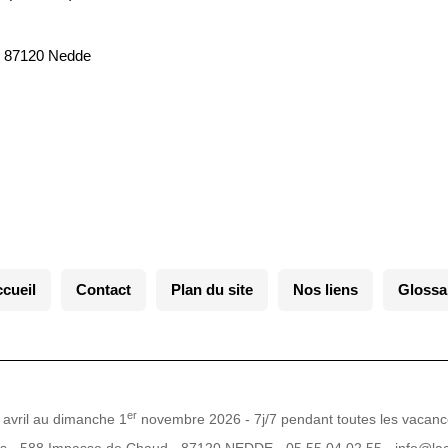
d, 87120 Nedde
cueil
Contact
Plan du site
Nos liens
Glossa
er
avril au dimanche 1
novembre 2026 - 7j/7 pendant toutes les vacanc
es - 588 Impasse de Chaud - 87120 NEDDE - 05 55 04 02 55 - info@la