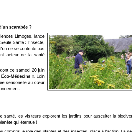
e d’un scarabée ?
ciences Limoges, lance
eule Santé : l’insecte,
 l'on ne se contente pas
nt acteur de la santé
 dont ce samedi 20 juin
«
Éco-Médecins
». Loin
gée sensorielle au cœur
ironnement.
s
santé, les visiteurs explorent les jardins pour ausculter la biodiver
planète qui éternue !
r compris le rôle des plantes et des insectes, place à l'action. La s